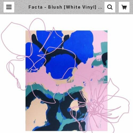
Facta - Blush [White Vinyl] Wi
sdom Teeth (WSDMLP002W)
| Small World