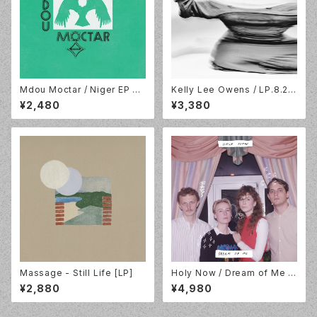
Mdou Moctar / Niger EP Vo
Kelly Lee Owens / LP.8.2 /
l. 2 / Green Vinyl / Matador
White Vinyl / Smalltown Su
¥2,480
¥3,380
/ OLE1914T
persound / STS416LP-C2
Massage - Still Life [LP]
Holy Now / Dream of Me /
LP / Lazy Octopus Record
¥2,880
¥4,980
s / LP-LAZYOCT-032