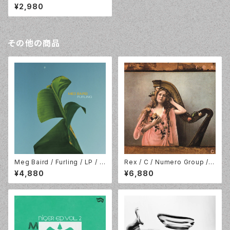
Wisdom Teeth (WSDMLP0
¥2,980
02W)
その他の商品
Meg Baird / Furling / LP / D
Rex / C / Numero Group / R
rag City / LP-DC-782
ose Vinyl 2LP / NUM913LP
¥4,880
¥6,880
-C1