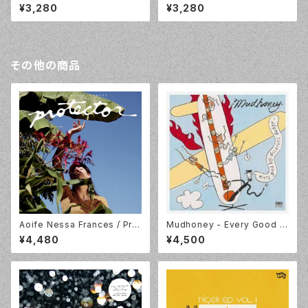
- Hum [LP] Young Heavy S
[LP] Lewsberg Records (L
¥3,280
¥3,280
ouls YL2129LP
B08LP)
その他の商品
Aoife Nessa Frances / Prot
Mudhoney - Every Good B
ector/ Colour Vinyl / Partis
oy Deserves Fudge (30th
¥4,480
¥4,500
an Records / PTKF3024-3
Anniversary DLX Edition)
[2LP]