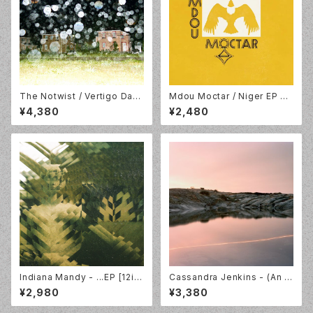
The Notwist / Vertigo Days
Mdou Moctar / Niger EP Vo
- Live from Alien Research
l. 1 / Yellow Vinyl / Matador
¥4,380
¥2,480
Center / LP / Morr Music /
/ OLE1913T
MM194LP
Indiana Mandy - ...EP [12in
Cassandra Jenkins - (An O
ch]
verview on) An Overview o
¥2,980
¥3,380
n Phenomenal Nature [LP]