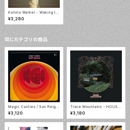
Karima Walker - Waking th
e Dreaming Body [LP]
¥3,280
同じカテゴリの商品
Magic Castles / Sun Reign
Trace Mountains - HOUSE
/ ‘a’ Recordings / AUK136L
OF CONFUSION [LTD Pink
¥3,120
¥3,180
P
Vinyl] Run For Cover Recor
ds LMO081LP-C1