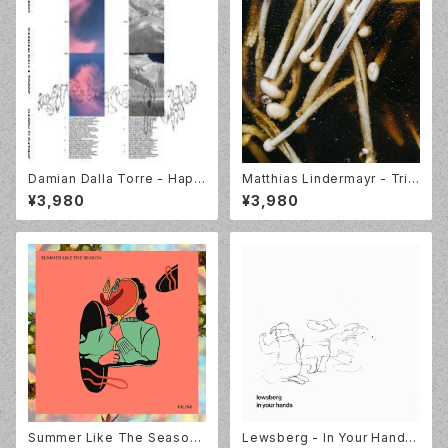
Damian Dalla Torre - Happ
Matthias Lindermayr - Trip
y Floating [LP] Squama SQ
tych [LP] Squama SQM012
¥3,980
¥3,980
M013LP
LP
Summer Like The Season
Lewsberg - In Your Hands