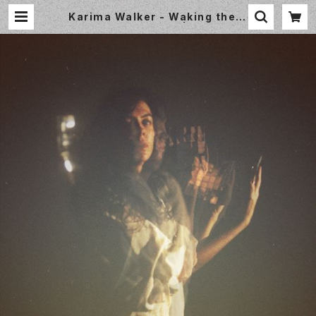
Karima Walker - Waking the D
reaming Body [LP] | Small Wo
rld