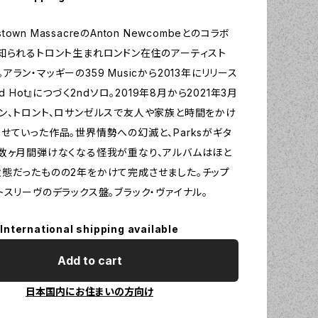
estown MassacreのAnton Newcombeとのコラボ
知られるトロント生まれロンドン在住のアーティスト
ks。アラン・マッギーの359 Musicから2013年にリリース
d Hot』につづく2ndソロ。2019年8月から2021年3月
ン、トロント、ロサンゼルスで友人や家族と時間をかけ
せていった作品。世界情勢への幻滅と、Parksがギタ
数ヶ月間弾けなくなる怪我が重なり、アルバムはほと
態だったものの2年をかけて完成させました。チップ
トスリーヴのデラックス盤。ブラック・ヴァイナル。
International shipping available
Add to cart
日本国内にお住まいの方向け