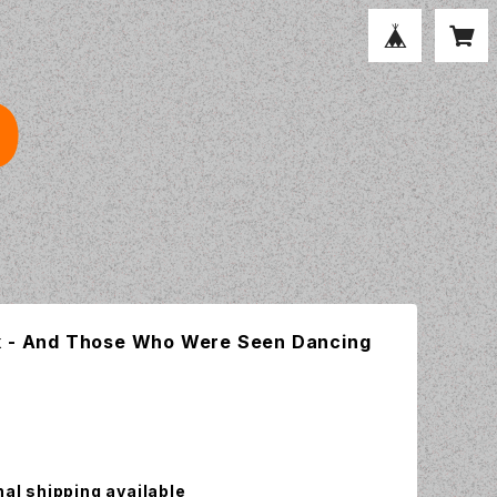
k - And Those Who Were Seen Dancing
nal shipping available