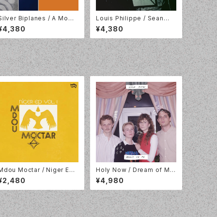
Silver Biplanes / A Mome
Louis Philippe / Sean
nt In The Sun / 2LP / Whe
O'Hagan Presents: The
¥4,380
¥4,380
re Its At Is Where You Ar
Sunshine World Of Louis
e /WIA110LP
Philippe / Tapete Recor
ds / TR516
Mdou Moctar / Niger EP
Holy Now / Dream of Me
Vol. 1 / Yellow Vinyl / Mat
/ LP / Lazy Octopus Rec
¥2,480
¥4,980
ador / OLE1913T
ords / LP-LAZYOCT-032