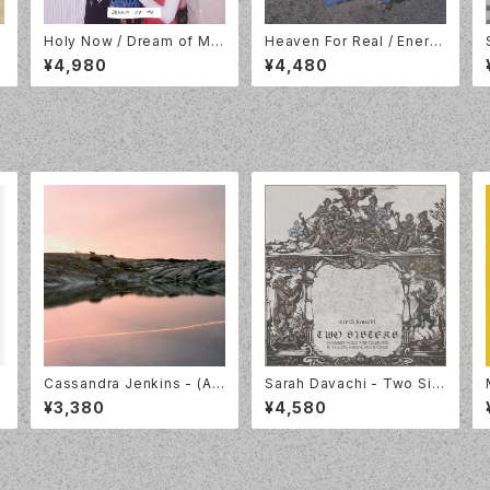
u
Holy Now / Dream of Me
Heaven For Real / Energ
m
/ LP / Lazy Octopus Rec
y Bar / LP /Mint Records
¥4,980
¥4,480
ords / LP-LAZYOCT-032
/ MRL197
/
Cassandra Jenkins - (An
Sarah Davachi - Two Sist
Overview on) An Overvie
ers [LTD Green Vinyl] Lat
¥3,380
¥4,580
w on Phenomenal Nature
e Music LMVLPX
[LP]