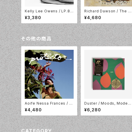
Kelly Lee Owens / LP.8.2
Richard Dawson / The R
/ White Vinyl / Smalltown
by Chord / 2LP+DL / Do
¥3,380
¥4,680
Supersound / STS416LP-
ino / WEIRD149LPX
C2
その他の商品
Aoife Nessa Frances / Pr
Duster / Moods, Modes 
otector/ Colour Vinyl / Pa
Ocean Blue Vinyl 7" x 3
¥4,480
¥6,280
rtisan Records / PTKF30
BOX / Numero Group / N
24-3
UM721LP-C1
CATEGORY