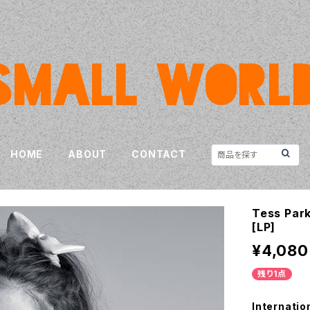
HOME
ABOUT
CONTACT
Tess Par
[LP]
¥4,080
残り1点
Internatio