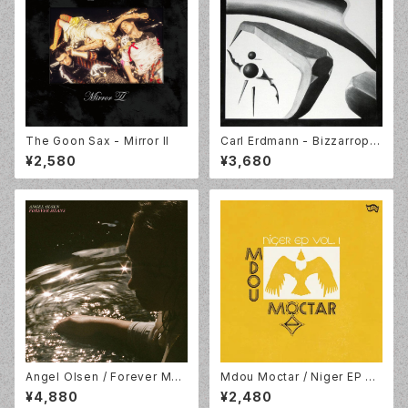
The Goon Sax - Mirror II
Carl Erdmann - Bizzarroph
ytes [LP]
¥2,580
¥3,680
Angel Olsen / Forever Mea
Mdou Moctar / Niger EP Vo
ns /12" EP Baby Pink Vinyl /
l. 1 / Yellow Vinyl / Matador
¥4,880
¥2,480
Jagjaguwar / JAG434LP-C
/ OLE1913T