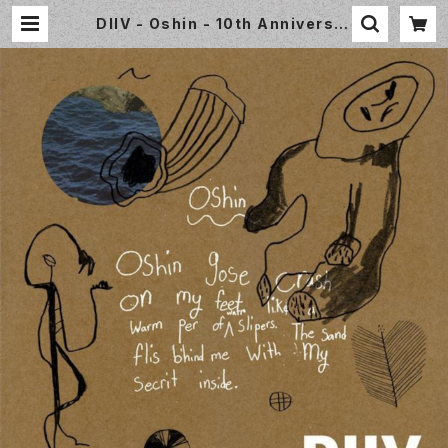
DIIV - Oshin - 10th Anniversar
y [2LP+BOOK] Captured Track
s CT350LP-C1 | Small World