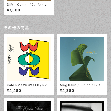
DIIV - Oshin - 10th Anniver
sary [2LP+BOOK] Capture
¥7,380
d Tracks CT350LP-C1
その他の商品
Kate NV / WOW / LP / RVN
Meg Baird / Furling / LP / D
G INTL. / RVNGNL082LP
rag City / LP-DC-782
¥4,480
¥4,880