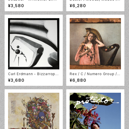
[LP] Morr Music MM173LP
Ocean Blue Vinyl 7" x 3 BO
¥3,580
¥6,280
X / Numero Group / NUM72
1LP-C1
Carl Erdmann - Bizzarroph
Rex / C / Numero Group / R
ytes [LP]
ose Vinyl 2LP / NUM913LP
¥3,680
¥6,880
-C1