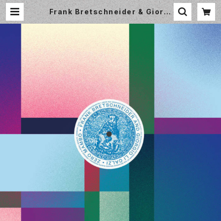
Frank Bretschneider & Giorgi
o Li Calzi - Zero Mambo [12in
ch EP] Umor-Rex (UR139EP) |
Small World