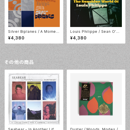
Silver Biplanes / A Moment
Louis Philippe / Sean O'Ha
In The Sun / 2LP / Where It
gan Presents: The Sunshin
¥4,380
¥4,380
s At Is Where You Are /WIA
e World Of Louis Philippe /
110LP
Tapete Records / TR516
その他の商品
Seabear - In Another Life
Duster / Moods, Modes /