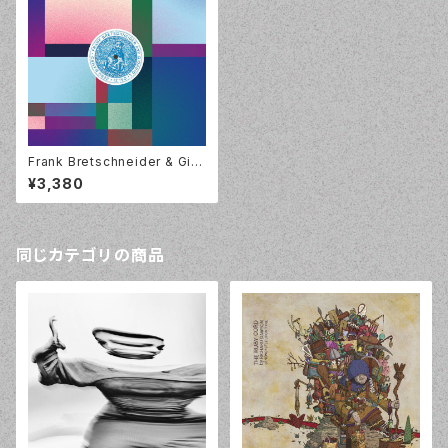
Frank Bretschneider & Gior
gio Li Calzi - Zero Mambo
¥3,380
[12inch EP] Umor-Rex (UR1
39EP)
同じカテゴリの商品