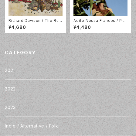
Richard Dawson / The Rub
Aoife Nessa Frances / Prot
y Chord / 2LP+DL / Domino
ector/ Colour Vinyl / Partis
¥4,680
¥4,480
/ WEIRD149LPX
an Records / PTKF3024-3
CATEGORY
2021
2022
2023
Indie / Alternative / Folk