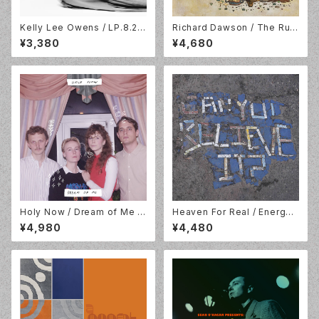
Kelly Lee Owens / LP.8.2 /
Richard Dawson / The Rub
White Vinyl / Smalltown Su
y Chord / 2LP+DL / Domino
¥3,380
¥4,680
persound / STS416LP-C2
/ WEIRD149LPX
Holy Now / Dream of Me /
Heaven For Real / Energy
LP / Lazy Octopus Record
Bar / LP /Mint Records / M
¥4,980
¥4,480
s / LP-LAZYOCT-032
RL197