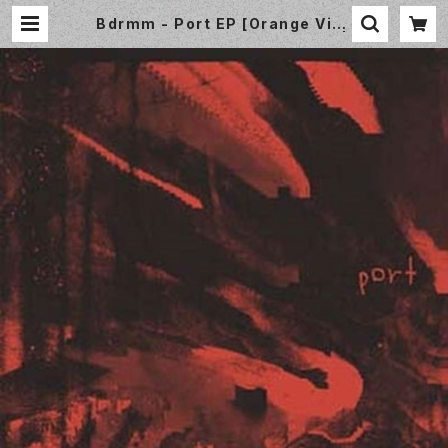
Bdrmm - Port EP [Orange Viny
l] Sonic Cathedral SCR199T |
Small World