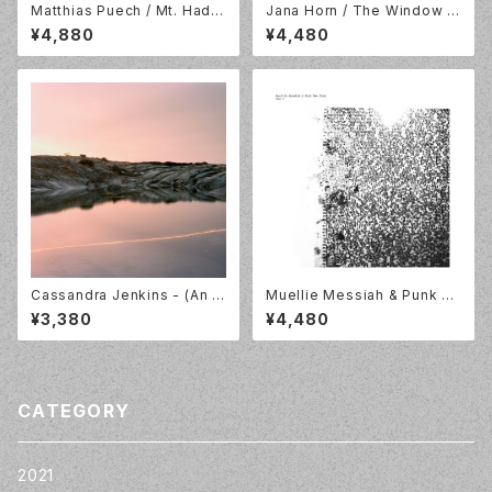
Matthias Puech / Mt. Hada
Jana Horn / The Window Is
mard National Park / 2LP /
The Dream / LP / No Quart
¥4,880
¥4,480
Hallow Ground / HG2202
er / NOQ085LP
Cassandra Jenkins - (An O
Muellie Messiah & Punk N
verview on) An Overview o
ot Punk / Exq I / LP / Faitic
¥3,380
¥4,480
n Phenomenal Nature [LP]
he / fait-30LP
CATEGORY
2021