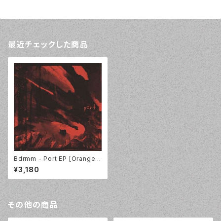
最近チェックした商品
Bdrmm - Port EP [Orange V
inyl] Sonic Cathedral SCR1
¥3,180
99T
その他の商品