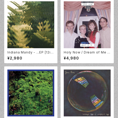
Indiana Mandy - ...EP [12in
Holy Now / Dream of Me /
ch]
LP / Lazy Octopus Record
¥2,980
¥4,980
s / LP-LAZYOCT-032