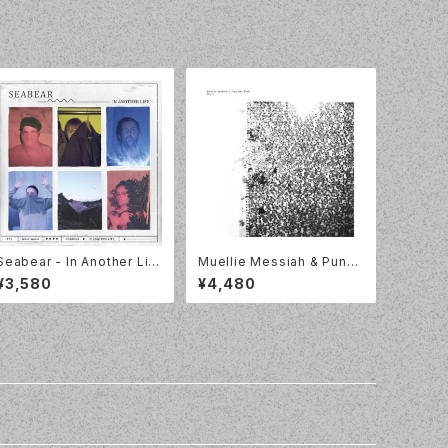
ds / TR516
Seabear - In Another Lif
Muellie Messiah & Punk
e [LP] Morr Music MM17
Not Punk / Exq I / LP / Fai
¥3,580
¥4,480
3LP
tiche / fait-30LP