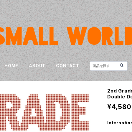
HOME
ABOUT
CONTACT
2nd Grade
Double D
¥4,580
Internatio