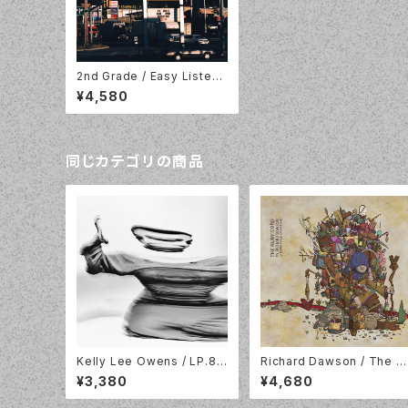
2nd Grade / Easy Listeni
ng / BLUE VINYL / Doubl
¥4,580
e Double Whammy / LP-
DDW-088C
同じカテゴリの商品
Kelly Lee Owens / LP.8.2
Richard Dawson / The R
/ White Vinyl / Smalltown
by Chord / 2LP+DL / Do
¥3,380
¥4,680
Supersound / STS416LP-
ino / WEIRD149LPX
C2