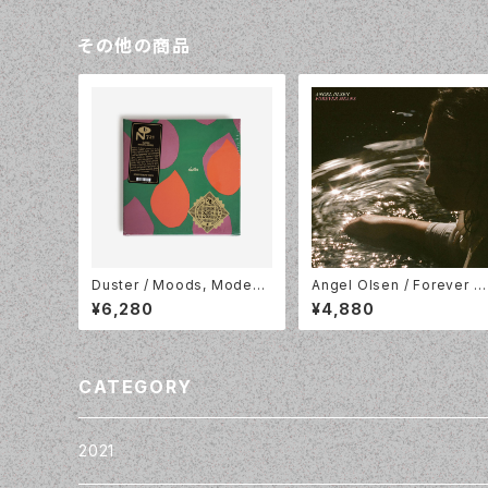
その他の商品
Duster / Moods, Modes /
Angel Olsen / Forever M
Ocean Blue Vinyl 7" x 3
eans /12" EP Baby Pink V
¥6,280
¥4,880
BOX / Numero Group / N
nyl / Jagjaguwar / JAG4
UM721LP-C1
4LP-C1
CATEGORY
2021