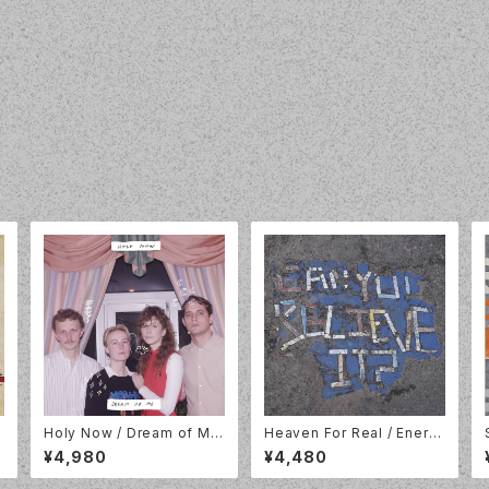
u
Holy Now / Dream of Me
Heaven For Real / Energ
m
/ LP / Lazy Octopus Rec
y Bar / LP /Mint Records
¥4,980
¥4,480
ords / LP-LAZYOCT-032
/ MRL197