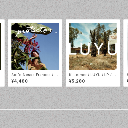
Aoife Nessa Frances / Pr
K. Leimer / LUYU / LP / P
i
otector/ Colour Vinyl / Pa
alace Of Lights / POL01.
¥4,480
¥5,280
3
rtisan Records / PTKF30
2023
24-3