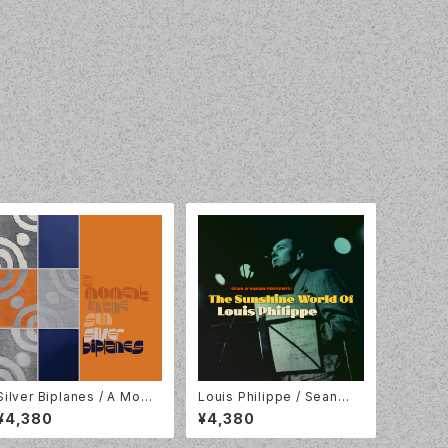
Silver Biplanes / A Mome
Louis Philippe / Sean
nt In The Sun / 2LP / Whe
O'Hagan Presents: The
¥4,380
¥4,380
re Its At Is Where You Ar
Sunshine World Of Louis
e /WIA110LP
Philippe / Tapete Recor