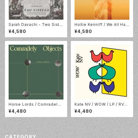
Sarah Davachi - Two Siste
Hollie Kenniff / We All Hav
rs [LTD Green Vinyl] Late
e Places That We Miss / L
¥4,580
¥4,580
Music LMVLPX
P / Western Vinyl / WV246
LP
Horse Lords / Comradely
Kate NV / WOW / LP / RVN
Objects / White Vinyl / RV
G INTL. / RVNGNL082LP
¥4,480
¥4,480
NG INTL. / RVNGNL95LP-C
1
CATEGORY