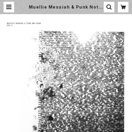
Muellie Messiah & Punk Not P
unk / Exq I / LP / Faitiche / fait
-30LP | Small World