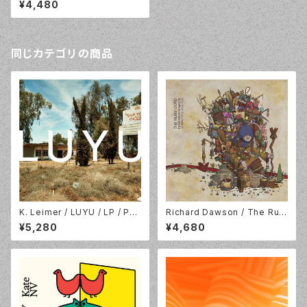
¥4,480
he / fait-30LP
同じカテゴリの商品
K. Leimer / LUYU / LP / Pal
Richard Dawson / The Rub
ace Of Lights / POL01.202
y Chord / 2LP+DL / Domino
¥5,280
¥4,680
3
/ WEIRD149LPX