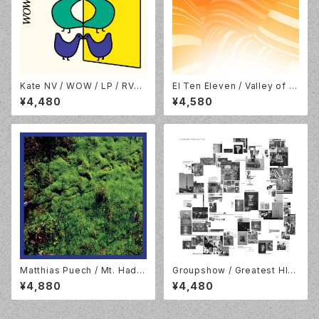
Kate NV / WOW / LP / RVN
El Ten Eleven / Valley of Fi
G INTL. / RVNGNL082LP
re / Bone Vinyl / Joyful Noi
¥4,480
¥4,580
se Recordings / JNR411LP
Matthias Puech / Mt. Hada
Groupshow / Greatest HIts
mard National Park / 2LP /
/ LP / Faitiche / fait-29LP /
¥4,880
¥4,480
Hallow Ground / HG2202