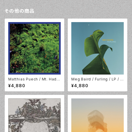
その他の商品
Matthias Puech / Mt. Hada
Meg Baird / Furling / LP / D
mard National Park / 2LP /
rag City / LP-DC-782
¥4,880
¥4,880
Hallow Ground / HG2202